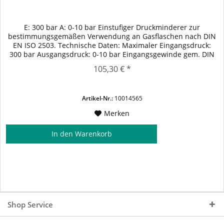
E: 300 bar A: 0-10 bar Einstufiger Druckminderer zur
bestimmungsgemäßen Verwendung an Gasflaschen nach DIN
EN ISO 2503. Technische Daten: Maximaler Eingangsdruck:
300 bar Ausgangsdruck: 0-10 bar Eingangsgewinde gem. DIN
477 Nr. 57 - W 30 x 2 LH Ausgangsgewinde: 3/8" l
105,30 € *
Artikel-Nr.:
10014565
Merken
In den
Warenkorb
Shop Service