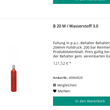
B 20 M / Wasserstoff 3.0
Füllung in p.a.c.-Behälter Behälte
204mm Fülldruck: 200 bar Reinheit
Produktdatenblatt. Preis gültig b
der Behälter gem. vereinbarten K
121,52 € *
Artikel-Nr.:
40064020
Vergleichen
Merken
In den
Warenkorb