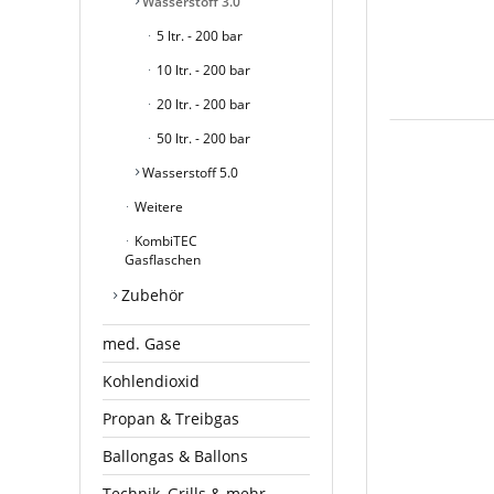
Wasserstoff 3.0
5 ltr. - 200 bar
10 ltr. - 200 bar
20 ltr. - 200 bar
50 ltr. - 200 bar
Wasserstoff 5.0
Weitere
KombiTEC
Gasflaschen
Zubehör
med. Gase
Kohlendioxid
Propan & Treibgas
Ballongas & Ballons
Technik, Grills & mehr