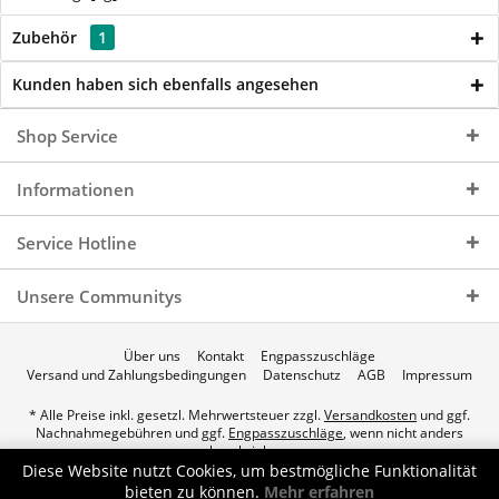
Zubehör
1
Kunden haben sich ebenfalls angesehen
Shop Service
Informationen
Service Hotline
Unsere Communitys
Über uns
Kontakt
Engpasszuschläge
Versand und Zahlungsbedingungen
Datenschutz
AGB
Impressum
* Alle Preise inkl. gesetzl. Mehrwertsteuer zzgl.
Versandkosten
und ggf.
Nachnahmegebühren und ggf.
Engpasszuschläge
, wenn nicht anders
beschrieben.
Diese Website nutzt Cookies, um bestmögliche Funktionalität
© 2026 p.a.c. Gasservice GmbH - All Rights Reserved. Theme by
bieten zu können.
Mehr erfahren
ThemeWare®