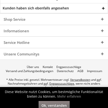
Kunden haben sich ebenfalls angesehen
Shop Service
Informationen
Service Hotline
Unsere Communitys
Über uns
Kontakt
Engpasszuschläge
Versand und Zahlungsbedingungen
Datenschutz
AGB
Impressum
* Alle Preise inkl. gesetzl. Mehrwertsteuer zzgl.
Versandkosten
und ggf.
Nachnahmegebühren und ggf.
Engpasszuschläge
, wenn nicht anders
beschrieben.
Diese Website nutzt Cookies, um bestmögliche Funktionalität
© 2026 p.a.c. Gasservice GmbH - All Rights Reserved. Theme by
bieten zu können.
Mehr erfahren
ThemeWare®
Ok, verstanden