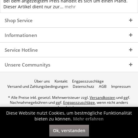
Bei dem angezeigtem Preis handelt es sich um einen Pfand.
Dieser Artikel dient nur zur...
mehr
Shop Service
Informationen
Service Hotline
Unsere Communitys
Über uns
Kontakt
Engpasszuschläge
Versand und Zahlungsbedingungen
Datenschutz
AGB
Impressum
* Alle Preise inkl. gesetzl. Mehrwertsteuer zzgl.
Versandkosten
und ggf.
Nachnahmegebühren und ggf.
Engpasszuschläge
, wenn nicht anders
beschrieben.
Diese Website nutzt Cookies, um bestmögliche Funktionalität
© 2026 p.a.c. Gasservice GmbH - All Rights Reserved. Theme by
bieten zu können.
Mehr erfahren
ThemeWare®
Ok, verstanden