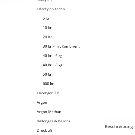
Acetylen techn.
5 ltr.
10 ltr.
20 ltr.
30 ltr. - mit Kombiventil
40 ltr. - 6 kg
40 ltr. - 8 kg
50 ltr.
600 ltr.
Acetylen 2.6
Argon
Argon-Methan
Ballongas & Ballons
Beschreibung
Druckluft