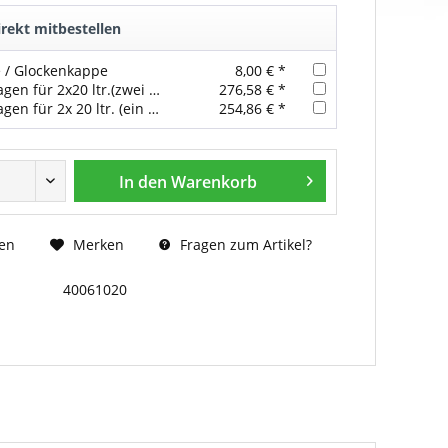
rekt mitbestellen
 / Glockenkappe
8,00 € *
Flaschenwagen für 2x20 ltr.(zwei Griffe)
276,58 € *
Flaschenwagen für 2x 20 ltr. (ein Griff)
254,86 € *
In den
Warenkorb
Fragen zum Artikel?
en
Merken
40061020