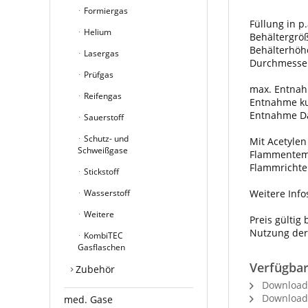
Formiergas
Füllung in p.
Helium
Behältergröße
Behälterhö
Lasergas
Durchmesse
Prüfgas
max. Entnahm
Reifengas
Entnahme kur
Entnahme Da
Sauerstoff
Schutz- und
Mit Acetyle
Schweißgase
Flammentemp
Flammrichte
Stickstoff
Wasserstoff
Weitere Info
Weitere
Preis gültig
Nutzung der
KombiTEC
Gasflaschen
Verfügba
Zubehör
Download S
Download 
med. Gase