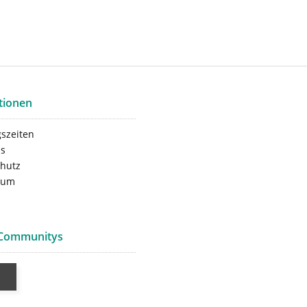
tionen
szeiten
ns
hutz
sum
 Communitys