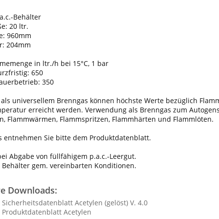
a.c.-Behälter
: 20 ltr.
he: 960mm
r: 204mm
emenge in ltr./h bei 15°C, 1 bar
zfristig: 650
uerbetrieb: 350
n als universellem Brenngas können höchste Werte bezüglich Flam
eratur erreicht werden. Verwendung als Brenngas zum Autogens
n, Flammwärmen, Flammspritzen, Flammhärten und Flammlöten.
s entnehmen Sie bitte dem Produktdatenblatt.
 bei Abgabe von füllfähigem p.a.c.-Leergut.
 Behälter gem. vereinbarten Konditionen.
re Downloads:
icherheitsdatenblatt Acetylen (gelöst) V. 4.0
Produktdatenblatt Acetylen