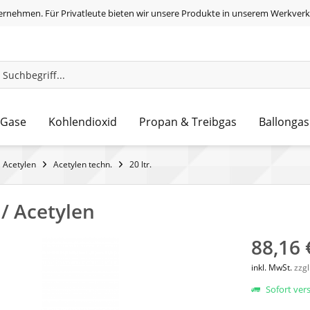
ernehmen. Für Privatleute bieten wir unsere Produkte in unserem Werkverk
 Gase
Kohlendioxid
Propan & Treibgas
Ballongas
Acetylen
Acetylen techn.
20 ltr.
 / Acetylen
88,16 
inkl. MwSt.
zzg
Sofort vers