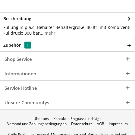
Beschreibung
Füllung in p.a.c.-Behälter Behältergröße: 30 ltr. mit Kombiventil
Fülldruck: 300 bar...
mehr
Zubehör
1
Shop Service
Informationen
Service Hotline
Unsere Communitys
Über uns
Kontakt
Engpasszuschläge
Versand und Zahlungsbedingungen
Datenschutz
AGB
Impressum
* Alle Preise inkl. gesetzl. Mehrwertsteuer zzgl.
Versandkosten
und ggf.