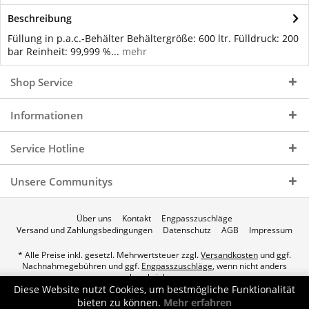
Beschreibung
Füllung in p.a.c.-Behälter Behältergröße: 600 ltr. Fülldruck: 200
bar Reinheit: 99,999 %...
mehr
Shop Service
Informationen
Service Hotline
Unsere Communitys
Über uns
Kontakt
Engpasszuschläge
Versand und Zahlungsbedingungen
Datenschutz
AGB
Impressum
* Alle Preise inkl. gesetzl. Mehrwertsteuer zzgl.
Versandkosten
und ggf.
Nachnahmegebühren und ggf.
Engpasszuschläge
, wenn nicht anders
beschrieben.
Diese Website nutzt Cookies, um bestmögliche Funktionalität
© 2026 p.a.c. Gasservice GmbH - All Rights Reserved. Theme by
bieten zu können.
Mehr erfahren
ThemeWare®