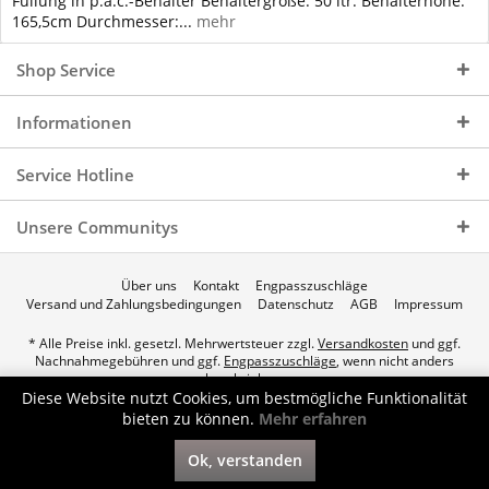
Füllung in p.a.c.-Behälter Behältergröße: 50 ltr. Behälterhöhe:
165,5cm Durchmesser:...
mehr
Shop Service
Informationen
Service Hotline
Unsere Communitys
Über uns
Kontakt
Engpasszuschläge
Versand und Zahlungsbedingungen
Datenschutz
AGB
Impressum
* Alle Preise inkl. gesetzl. Mehrwertsteuer zzgl.
Versandkosten
und ggf.
Nachnahmegebühren und ggf.
Engpasszuschläge
, wenn nicht anders
beschrieben.
Diese Website nutzt Cookies, um bestmögliche Funktionalität
© 2026 p.a.c. Gasservice GmbH - All Rights Reserved. Theme by
bieten zu können.
Mehr erfahren
ThemeWare®
Ok, verstanden