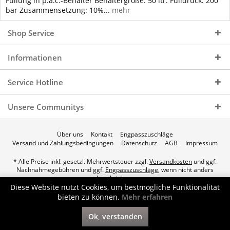
Füllung in p.a.c.-Behälter Behältergröße: 50 ltr. Fülldruck: 200
bar Zusammensetzung: 10%...
mehr
Shop Service
Informationen
Service Hotline
Unsere Communitys
Über uns
Kontakt
Engpasszuschläge
Versand und Zahlungsbedingungen
Datenschutz
AGB
Impressum
* Alle Preise inkl. gesetzl. Mehrwertsteuer zzgl.
Versandkosten
und ggf.
Nachnahmegebühren und ggf.
Engpasszuschläge
, wenn nicht anders
beschrieben.
Diese Website nutzt Cookies, um bestmögliche Funktionalität
© 2026 p.a.c. Gasservice GmbH - All Rights Reserved. Theme by
bieten zu können.
Mehr erfahren
ThemeWare®
Ok, verstanden