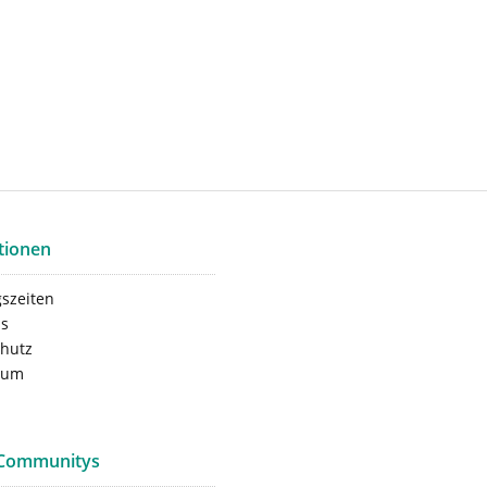
tionen
szeiten
ns
hutz
sum
 Communitys