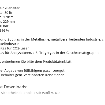
a.c.-Behälter
: 50 ltr.
e: 170cm
r: 229mm
00 bar
,996 %
- und Spülgas in der Metallurgie, metallverarbeitenden Industrie, 
telindustrie
bsgas für CO2-Laser
gas für Analysatoren, z.B. Trägergas in der Gaschromatographie
s entnehmen Sie bitte dem Produktdatenblatt.
 bei Abgabe von füllfähigem p.a.c.-Leergut
 Behälter gem. vereinbarten Konditionen.
re Downloads:
icherheitsdatenblatt Stickstoff V. 4.0