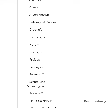
Argon
Argon-Methan
Ballongas & Ballons
Druckluft
Formiergas
Helium
Lasergas
Prüfgas
Reifengas
Sauerstoff
Schutz- und
Schweißgase
Stickstoff
PanCOX N/E941
Beschreibung