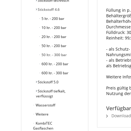
Stickstoff technisch
Stickstoff 4.6
Füllung in p.
Behältergröße
5 ltr. - 200 bar
Behälterhöh
Durchmesse
10 ltr. - 200 bar
Fülldruck: 3
20 ltr. - 200 bar
Reinheit: 99
50 ltr. - 200 bar
- als Schutz
Nahrungsmit
50 ltr. - 300 bar
- als Betrie
600 ltr. - 200 bar
als Betriebs
600 ltr. - 300 bar
Weitere Info
Stickstoff 5.0
Preis gültig
Stickstoff tiefkalt,
Nutzung der
verflüssigt
Wasserstoff
Verfügba
Weitere
Download S
KombiTEC
Gasflaschen