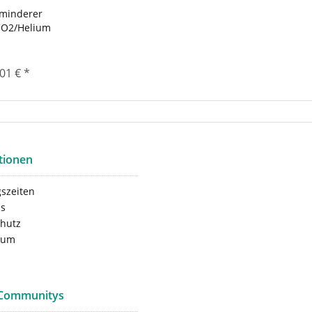
minderer
CO2/Helium
01 € *
tionen
szeiten
ns
hutz
sum
 Communitys