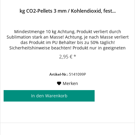
kg CO2-Pellets 3 mm / Kohlendioxid, fest...
Mindestmenge 10 kg Achtung, Produkt verliert durch
Sublimation stark an Masse! Achtung, je nach Masse verliert
das Produkt im PU Behälter bis zu 50% täglich!
Sicherheitshinweise beachten! Produkt nur in geeigneten
Transportverpackungen transportieren. Anwendungen: -
2,95 € *
Kühlmittel bei Medizin- oder Lebensmittelprodukten. -
Verwendung zum Trockeneisstrahlen - Bühnen- und
Showtechnik
Artikel-Nr.:
5141099P
Merken
In den
Warenkorb