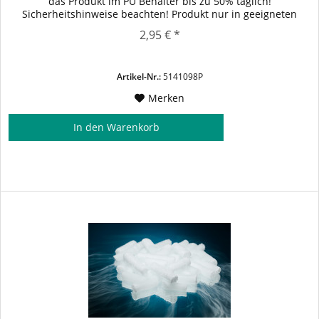
das Produkt im PU Behälter bis zu 50% täglich!
Sicherheitshinweise beachten! Produkt nur in geeigneten
Transportverpackungen transportieren. Anwendungen: -
2,95 € *
Kühlmittel bei Medizin- oder Lebensmittelprodukten. -
Verwendung zum Trockeneisstrahlen - Bühnen- und
Showtechnik
Artikel-Nr.:
5141098P
Merken
In den
Warenkorb