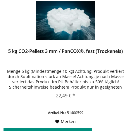
5 kg CO2-Pellets 3 mm / PanCOX®, fest (Trockeneis)
Menge 5 kg (Mindestmenge 10 kg) Achtung, Produkt verliert
durch Sublimation stark an Masse! Achtung, je nach Masse
verliert das Produkt im PU Behälter bis zu 50% täglich!
Sicherheitshinweise beachten! Produkt nur in geeigneten
Transportverpackungen transportieren. Anwendungen: -
22,49 € *
Kühlmittel bei Medizin- oder Lebensmittelprodukten. -
Verwendung zum Trockeneisstrahlen - Bühnen-...
Artikel-Nr.:
51400599
Merken