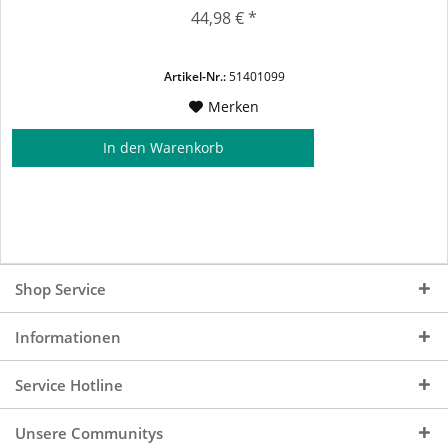
transportieren. Anwendungen: - Kühlmittel bei Medizin- oder
44,98 € *
Lebensmittelprodukten. - Verwendung zum
Trockeneisstrahlen - Bühnen- und Showtechnik
Artikel-Nr.:
51401099
Merken
In den
Warenkorb
Shop Service
Informationen
Service Hotline
Unsere Communitys