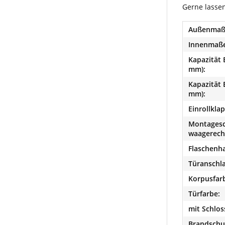
Gerne lasse
Außenmaße
Innenmaße
Kapazität 
mm):
Kapazität 
mm):
Einrollkla
Montagesc
waagerech
Flaschenha
Türanschla
Korpusfar
Türfarbe:
mit Schlos
Brandschu