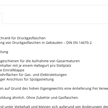
chrank für Druckgasflaschen
lung von Druckgasflaschen in Gebäuden – DIN EN 14470-2.
ttung
ageschienen für die Aufnahme von Gasarmaturen
enhalter mit je einem Haltegurt pro Stellplatz
te Einrollklappe
Bohrflächen für Gas- und Elektroleitungen
ger Anschluss für Spülgasleitung
en auf Grund des hohen Eigengewichts eine Anlieferung frei Verw
bildung ähnlich. Ohne Zubehör und Gasflaschen.
sind unter Vorbehalt und können sich aufgrund von Änderungen de