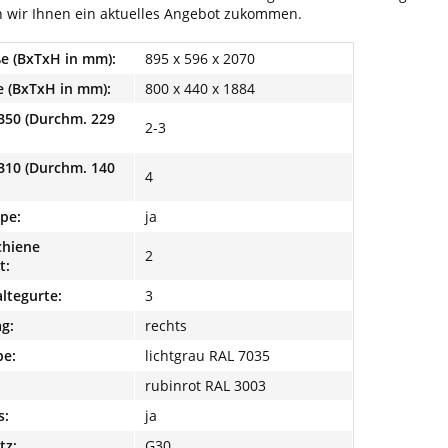
n wir Ihnen ein aktuelles Angebot zukommen.
 (BxTxH in mm):
895 x 596 x 2070
 (BxTxH in mm):
800 x 440 x 1884
B50 (Durchm. 229
2-3
B10 (Durchm. 140
4
ppe:
ja
hiene
2
t:
ltegurte:
3
g:
rechts
be:
lichtgrau RAL 7035
rubinrot RAL 3003
s:
ja
tz:
G30