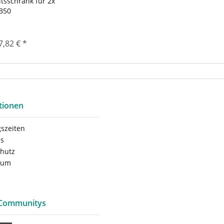
tsschrank für 2x
B50
7,82 € *
tionen
szeiten
ns
hutz
sum
 Communitys