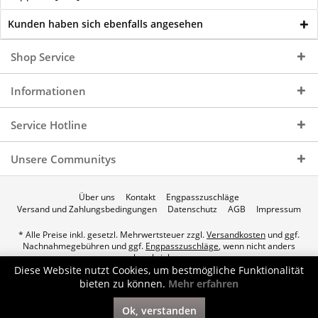
Kunden haben sich ebenfalls angesehen
Shop Service
Informationen
Service Hotline
Unsere Communitys
Über uns
Kontakt
Engpasszuschläge
Versand und Zahlungsbedingungen
Datenschutz
AGB
Impressum
* Alle Preise inkl. gesetzl. Mehrwertsteuer zzgl.
Versandkosten
und ggf.
Nachnahmegebühren und ggf.
Engpasszuschläge
, wenn nicht anders
beschrieben.
Diese Website nutzt Cookies, um bestmögliche Funktionalität
© 2026 p.a.c. Gasservice GmbH - All Rights Reserved. Theme by
bieten zu können.
Mehr erfahren
ThemeWare®
Ok, verstanden