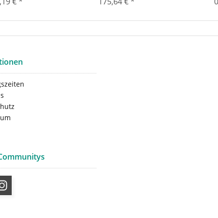
,19 € *
175,64 € *
0
tionen
szeiten
ns
hutz
sum
 Communitys