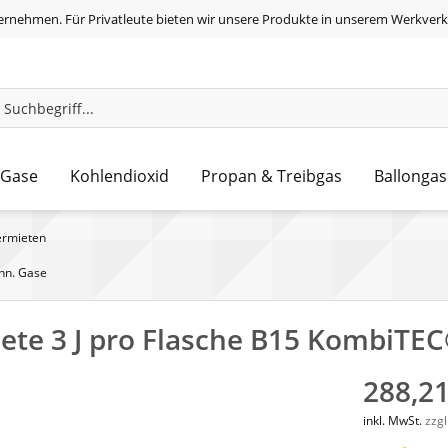
ernehmen. Für Privatleute bieten wir unsere Produkte in unserem Werkverk
 Gase
Kohlendioxid
Propan & Treibgas
Ballongas
ermieten
chn. Gase
ete 3 J pro Flasche B15 KombiTE
288,21
inkl. MwSt.
zzg