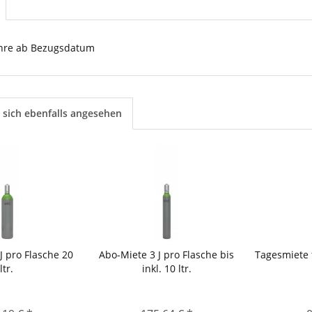
Jahre ab Bezugsdatum
sich ebenfalls angesehen
J pro Flasche 20
Abo-Miete 3 J pro Flasche bis
Tagesmiete 
ltr.
inkl. 10 ltr.