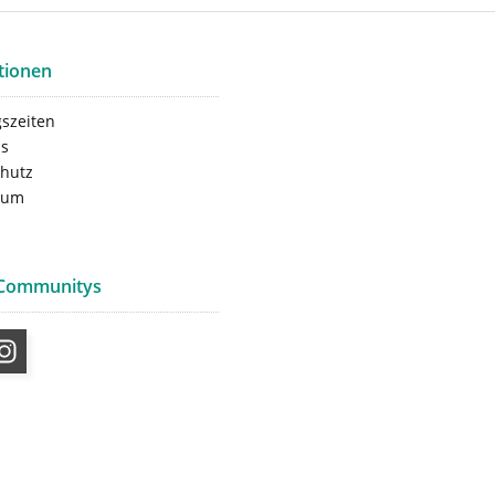
tionen
szeiten
ns
hutz
sum
 Communitys