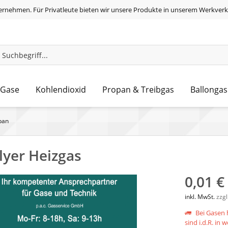
ernehmen. Für Privatleute bieten wir unsere Produkte in unserem Werkverk
 Gase
Kohlendioxid
Propan & Treibgas
Ballongas
pan
Flyer Heizgas
0,01 €
inkl. MwSt.
zzg
Bei Gasen h
sind i.d.R. in