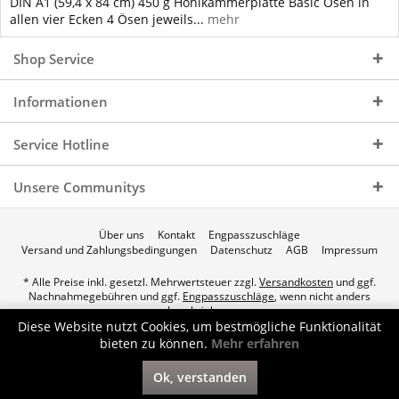
DIN A1 (59,4 x 84 cm) 450 g Hohlkammerplatte Basic Ösen in
allen vier Ecken 4 Ösen jeweils...
mehr
Shop Service
Informationen
Service Hotline
Unsere Communitys
Über uns
Kontakt
Engpasszuschläge
Versand und Zahlungsbedingungen
Datenschutz
AGB
Impressum
* Alle Preise inkl. gesetzl. Mehrwertsteuer zzgl.
Versandkosten
und ggf.
Nachnahmegebühren und ggf.
Engpasszuschläge
, wenn nicht anders
beschrieben.
Diese Website nutzt Cookies, um bestmögliche Funktionalität
© 2026 p.a.c. Gasservice GmbH - All Rights Reserved. Theme by
bieten zu können.
Mehr erfahren
ThemeWare®
Ok, verstanden