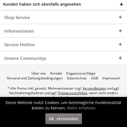
Kunden haben sich ebenfalls angesehen
Shop Service
Informationen
Service Hotline
Unsere Communitys
Über uns
Kontakt
Engpasszuschläge
Versand und Zahlungsbedingungen
Datenschutz
AGB
Impressum
* Alle Preise inkl. gesetzl. Mehrwertsteuer zzgl.
Versandkosten
und ggf.
Nachnahmegebühren und ggf.
Engpasszuschläge
, wenn nicht anders
beschrieben.
Diese Website nutzt Cookies, um bestmögliche Funktionalität
© 2026 p.a.c. Gasservice GmbH - All Rights Reserved. Theme by
bieten zu können.
Mehr erfahren
ThemeWare®
Ok, verstanden