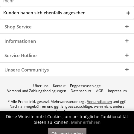
mehr
Kunden haben sich ebenfalls angesehen
Shop Service
Informationen
Service Hotline
Unsere Communitys
Über uns
Kontakt
Engpasszuschläge
Versand und Zahlungsbedingungen
Datenschutz
AGB
Impressum
* Alle Preise inkl. gesetzl. Mehrwertsteuer zzgl.
Versandkosten
und ggf.
Nachnahmegebühren und ggf.
Engpasszuschläge
, wenn nicht anders
beschrieben.
Diese Website nutzt Cookies, um bestmögliche Funktionalität
© 2026 p.a.c. Gasservice GmbH - All Rights Reserved. Theme by
bieten zu können.
Mehr erfahren
ThemeWare®
Ok, verstanden