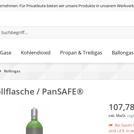
ernehmen. Für Privatleute bieten wir unsere Produkte in unserem Werkverk
 Gase
Kohlendioxid
Propan & Treibgas
Ballongas
Reifengas
ollflasche / PanSAFE®
107,78
inkl. MwSt.
zzg
Bei Gasen h
sind i.d.R. in