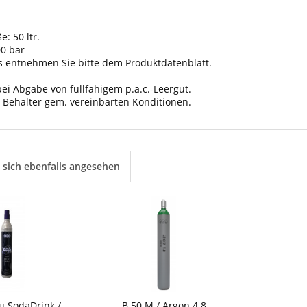
: 50 ltr.
00 bar
s entnehmen Sie bitte dem Produktdatenblatt.
 bei Abgabe von füllfähigem p.a.c.-Leergut.
 Behälter gem. vereinbarten Konditionen.
sich ebenfalls angesehen
u SodaDrink /
B 50 M / Argon 4.8