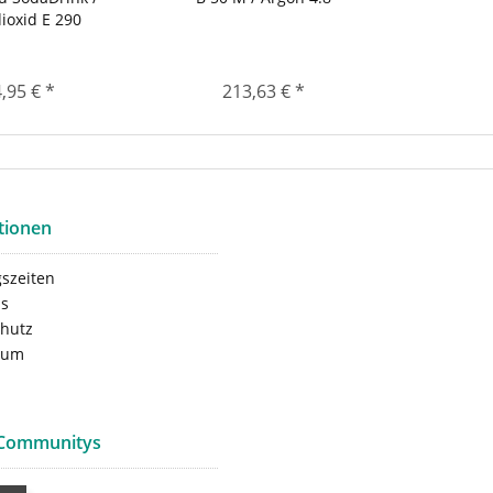
ioxid E 290
,95 € *
213,63 € *
tionen
szeiten
ns
hutz
sum
 Communitys