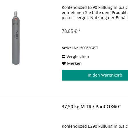
Kohlendioxid E290 Füllung in p.a.c
entnehmen Sie bitte dem Produktda
p.a.c.-Leergut. Nutzung der Behäl
78,85 € *
Artikel-Nr.:
50063049T
Vergleichen
Merken
In den
Warenkorb
37,50 kg M TR / PanCOX® C
Kohlendioxid E290 Füllung in p.a.c