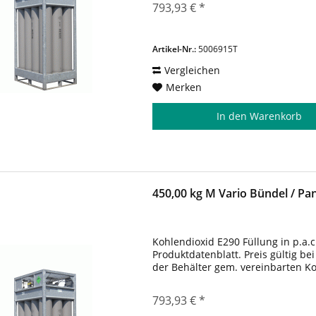
793,93 € *
Artikel-Nr.:
5006915T
Vergleichen
Merken
In den
Warenkorb
450,00 kg M Vario Bündel / P
Kohlendioxid E290 Füllung in p.a.
Produktdatenblatt. Preis gültig be
der Behälter gem. vereinbarten K
793,93 € *