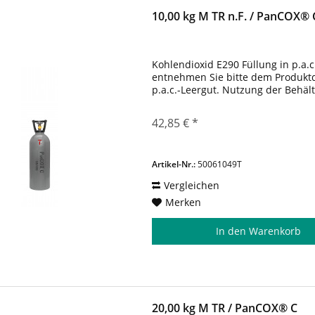
10,00 kg M TR n.F. / PanCOX® 
Kohlendioxid E290 Füllung in p.a.c
entnehmen Sie bitte dem Produktda
p.a.c.-Leergut. Nutzung der Behäl
42,85 € *
Artikel-Nr.:
50061049T
Vergleichen
Merken
In den
Warenkorb
20,00 kg M TR / PanCOX® C