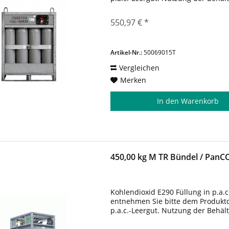
550,97 € *
Artikel-Nr.:
50069015T
Vergleichen
Merken
In den
Warenkorb
450,00 kg M TR Bündel / Pan
Kohlendioxid E290 Füllung in p.a.c
entnehmen Sie bitte dem Produktda
p.a.c.-Leergut. Nutzung der Behäl