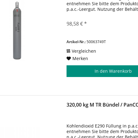
entnehmen Sie bitte dem Produktda
p.a.c.-Leergut. Nutzung der Behäl
98,58 € *
Artikel-Nr.:
50063749T
Vergleichen
Merken
In den
Warenkorb
320,00 kg M TR Bündel / Pan
Kohlendioxid E290 Füllung in p.a.c
entnehmen Sie bitte dem Produktda
p.a.c.-Leergut. Nutzung der Behäl