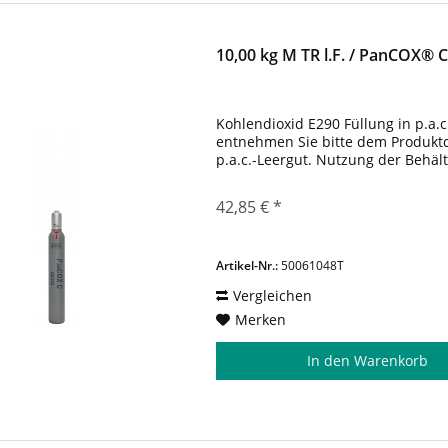
10,00 kg M TR l.F. / PanCOX® 
Kohlendioxid E290 Füllung in p.a.c
entnehmen Sie bitte dem Produktda
p.a.c.-Leergut. Nutzung der Behäl
42,85 € *
Artikel-Nr.:
50061048T
Vergleichen
Merken
In den
Warenkorb