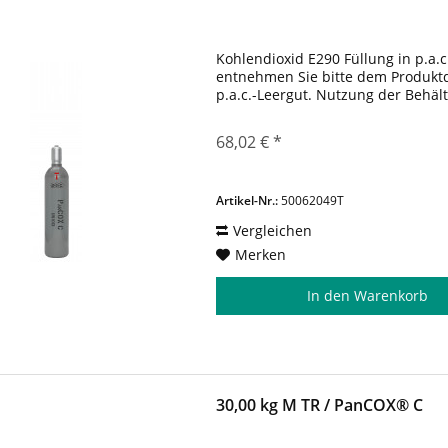
Kohlendioxid E290 Füllung in p.a.c
entnehmen Sie bitte dem Produktda
p.a.c.-Leergut. Nutzung der Behäl
68,02 € *
Artikel-Nr.:
50062049T
Vergleichen
Merken
In den
Warenkorb
30,00 kg M TR / PanCOX® C