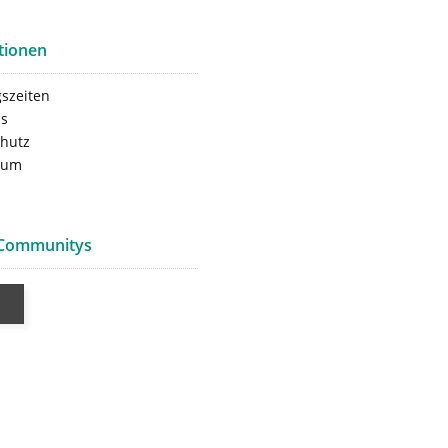
tionen
szeiten
ns
hutz
sum
 Communitys