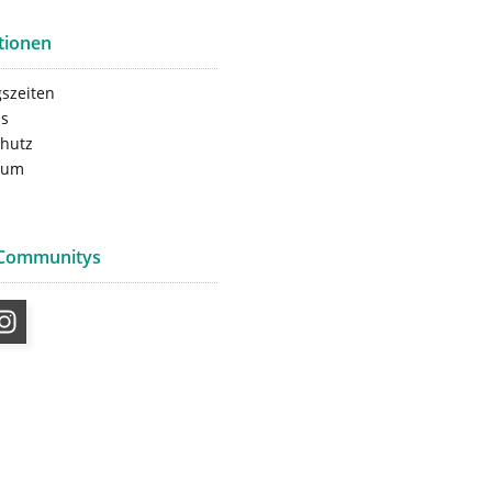
tionen
szeiten
ns
hutz
sum
 Communitys