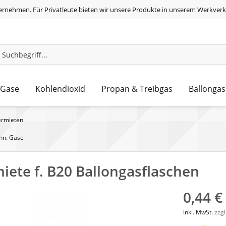
ernehmen. Für Privatleute bieten wir unsere Produkte in unserem Werkverk
 Gase
Kohlendioxid
Propan & Treibgas
Ballongas
ermieten
chn. Gase
iete f. B20 Ballongasflaschen
0,44 €
inkl. MwSt.
zzg