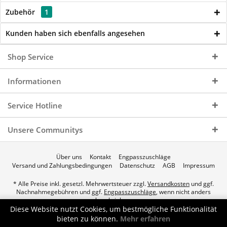
Zubehör
1
Kunden haben sich ebenfalls angesehen
Shop Service
Informationen
Service Hotline
Unsere Communitys
Über uns
Kontakt
Engpasszuschläge
Versand und Zahlungsbedingungen
Datenschutz
AGB
Impressum
* Alle Preise inkl. gesetzl. Mehrwertsteuer zzgl.
Versandkosten
und ggf.
Nachnahmegebühren und ggf.
Engpasszuschläge
, wenn nicht anders
beschrieben.
Diese Website nutzt Cookies, um bestmögliche Funktionalität
© 2026 p.a.c. Gasservice GmbH - All Rights Reserved. Theme by
bieten zu können.
Mehr erfahren
ThemeWare®