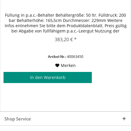
Füllung in p.a.c.-Behälter Behältergröße: 50 ltr. Fülldruck: 200
bar Behälterhöhe: 165,5cm Durchmesser: 229mm Weitere
Infos entnehmen Sie bitte dem Produktdatenblatt. Preis gültig
bei Abgabe von füllfähigem p.a.c.-Leergut Nutzung der
Behälter gem. vereinbarten Konditionen.
383,20 € *
Artikel-Nr.:
40063450
Merken
In den
Warenkorb
Shop Service