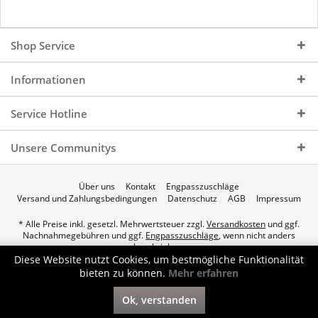
Shop Service
Informationen
Service Hotline
Unsere Communitys
Über uns
Kontakt
Engpasszuschläge
Versand und Zahlungsbedingungen
Datenschutz
AGB
Impressum
* Alle Preise inkl. gesetzl. Mehrwertsteuer zzgl.
Versandkosten
und ggf.
Nachnahmegebühren und ggf.
Engpasszuschläge
, wenn nicht anders
beschrieben.
Diese Website nutzt Cookies, um bestmögliche Funktionalität
© 2026 p.a.c. Gasservice GmbH - All Rights Reserved. Theme by
bieten zu können.
Mehr erfahren
ThemeWare®
Ok, verstanden