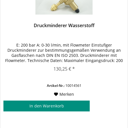
Druckminderer Wasserstoff
E: 200 bar A: 0-30 l/min, mit Flowmeter Einstufiger
Druckminderer zur bestimmungsgemäßen Verwendung an
Gasflaschen nach DIN EN ISO 2503. Druckminderer mit
Flowmeter. Technische Daten: Maximaler Eingangsdruck: 200
bar Ausgangsbereich: 0-30 ltr. Eingangsgewinde gem. DIN 477
130,25 € *
Nr. 1 - W 21,8 x 1/14" LH Ausgangsgewinde: 3/8" l
Artikel-Nr.:
10014561
Merken
In den
Warenkorb