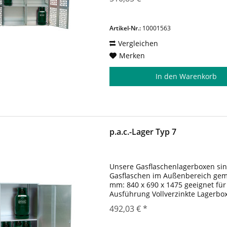
Artikel-Nr.:
10001563
Vergleichen
Merken
In den
Warenkorb
p.a.c.-Lager Typ 7
Unsere Gasflaschenlagerboxen sin
Gasflaschen im Außenbereich gemäß
mm: 840 x 690 x 1475 geeignet fü
Ausführung Vollverzinkte Lagerbo
Treibgasflaschen im Innen- und A
492,03 € *
Lagerbox...