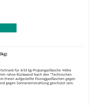
3kg)
•Schrank für 4/33 kg-Propangasflasche •Höhe
0mm •ohne Rückwand Nach den "Technischen
im Freien aufgestellte Flüssiggasflaschen gegen
 und gegen Sonneneinstrahlung geschützt sein.
erbringung von Flaschen in...