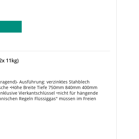
2x 11kg)
tragend)- Ausführung: verzinktes Stahblech
lasche •Höhe Breite Tiefe 750mm 840mm 400mm
nklusive Vierkantschlüssel •nicht für hängende
nischen Regeln Flüssiggas" müssen im Freien
gen den Zugriff Unbefugter gesichert...