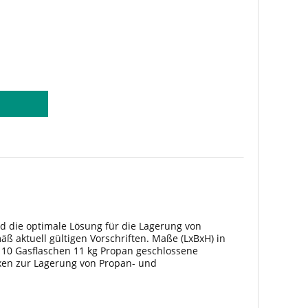
d die optimale Lösung für die Lagerung von
 aktuell gültigen Vorschriften. Maße (LxBxH) in
r 10 Gasflaschen 11 kg Propan geschlossene
xen zur Lagerung von Propan- und
ußenbereich. Die Lagerboxen bestehen aus