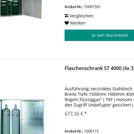
Artikel-Nr.:
10001561
Vergleichen
Merken
In den
Warenkorb
Flaschenschrank ST 4000 (4x 3
Ausführung: verzinktes Stahblech 
Breite Tiefe 1500mm 1680mm 40
Regeln Flüssiggas" ( TRF ) müssen 
den Zugriff Unbefugter gesichert
Diese Vorschriften werden bei Unt
677,36 € *
Artikel-Nr.:
1000115