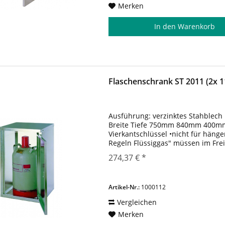
Merken
In den
Warenkorb
Flaschenschrank ST 2011 (2x 1
Ausführung: verzinktes Stahblech
Breite Tiefe 750mm 840mm 400mm 
Vierkantschlüssel •nicht für hän
Regeln Flüssiggas" müssen im Frei
Zugriff Unbefugter gesichert und 
274,37 € *
Artikel-Nr.:
1000112
Vergleichen
Merken