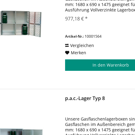
mm: 1680 x 690 x 1475 geeignet fü
Ausführung Vollverzinkte Lagerbo
Treibgasflaschen im Innen- und A
977,18 € *
Lagerbox...
Artikel-Nr.:
10001564
Vergleichen
Merken
In den
Warenkorb
p.a.c.-Lager Typ 8
Unsere Gasflaschenlagerboxen sin
Gasflaschen im Außenbereich gemäß
mm: 1680 x 690 x 1475 geeignet f