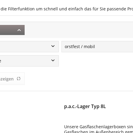
 die Filterfunktion um schnell und einfach das für Sie passende Pr
orstfest / mobil
mobil
e
orstfest
sen
nzeigen
lässig
p.a.c.-Lager Typ 8L
Unsere Gasflaschenlagerboxen sin
Gasflaschen im Außenbereich gemäß