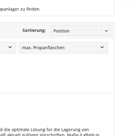
opanlager zu finden.
Sortierung:
max. Propanflaschen
1x 11kg
1x 33kg
2x 11kg
2x 33kg
4x 33kg
10x 11kg
20x 11kg
24x 11kg
d die optimale Lösung für die Lagerung von
 aktuell gültigen Vorschriften. Maße (LxBxH) in