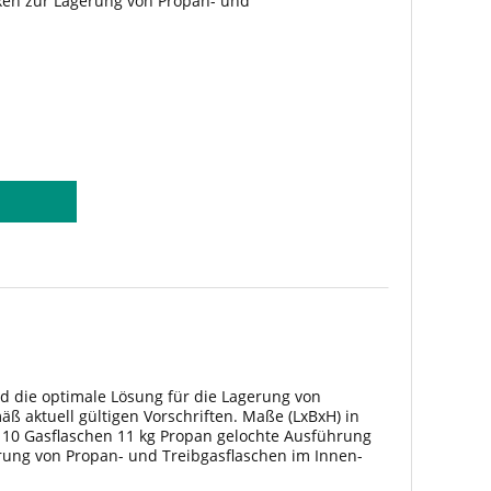
xen zur Lagerung von Propan- und
ußenbereich. Die Lagerboxen bestehen aus...
d die optimale Lösung für die Lagerung von
 aktuell gültigen Vorschriften. Maße (LxBxH) in
r 10 Gasflaschen 11 kg Propan gelochte Ausführung
erung von Propan- und Treibgasflaschen im Innen-
 bestehen aus Lagerbox...