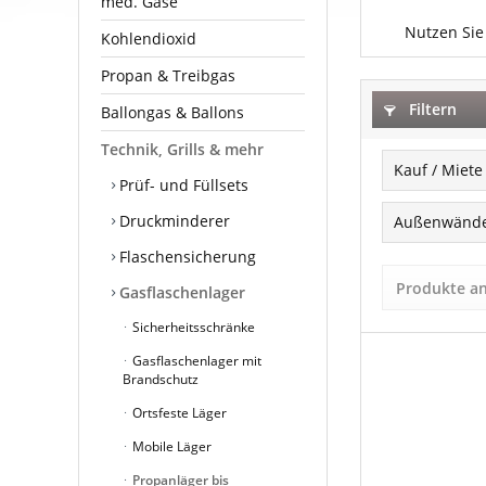
med. Gase
Nutzen Sie
Kohlendioxid
Propan & Treibgas
Filtern
Ballongas & Ballons
Technik, Grills & mehr
Kauf / Miete
Prüf- und Füllsets
Kauf
Druckminderer
Außenwänd
Miete
Flaschensicherung
geschlos
Produkte a
Gasflaschenlager
luftdurch
Sicherheitsschränke
Gasflaschenlager mit
Brandschutz
Ortsfeste Läger
Mobile Läger
Propanläger bis