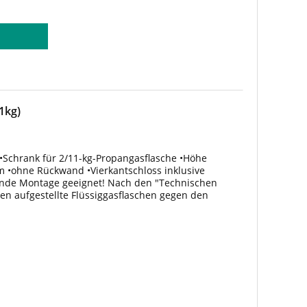
1kg)
 •Schrank für 2/11-kg-Propangasflasche •Höhe
•ohne Rückwand •Vierkantschloss inklusive
gende Montage geeignet! Nach den "Technischen
en aufgestellte Flüssiggasflaschen gegen den
gegen Sonneneinstrahlung geschützt...