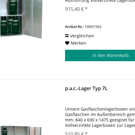
Ausführung Vollverzinkte Lagerbo
Treibgasflaschen im Innen- und A
915,40 € *
Artikel-Nr.:
10001562
Vergleichen
Merken
In den
Warenkorb
p.a.c.-Lager Typ 7L
Unsere Gasflaschenlagerboxen sin
Gasflaschen im Außenbereich gemäß
mm: 840 x 690 x 1475 geeignet fü
Vollverzinkte Lagerboxen zur Lag
und Außenbereich. Die Lagerboxen
510,85 € *