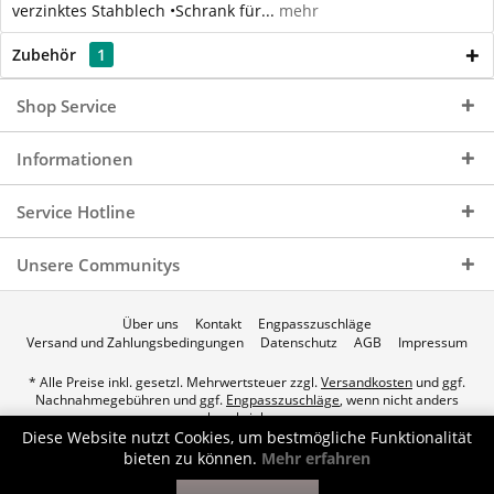
verzinktes Stahblech •Schrank für...
mehr
Zubehör
1
Shop Service
Informationen
Service Hotline
Unsere Communitys
Über uns
Kontakt
Engpasszuschläge
Versand und Zahlungsbedingungen
Datenschutz
AGB
Impressum
* Alle Preise inkl. gesetzl. Mehrwertsteuer zzgl.
Versandkosten
und ggf.
Nachnahmegebühren und ggf.
Engpasszuschläge
, wenn nicht anders
beschrieben.
Diese Website nutzt Cookies, um bestmögliche Funktionalität
© 2026 p.a.c. Gasservice GmbH - All Rights Reserved. Theme by
bieten zu können.
Mehr erfahren
ThemeWare®