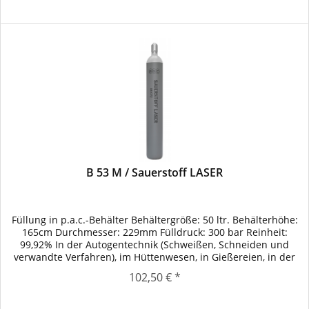
B 53 M / Sauerstoff LASER
Füllung in p.a.c.-Behälter Behältergröße: 50 ltr. Behälterhöhe:
165cm Durchmesser: 229mm Fülldruck: 300 bar Reinheit:
99,92% In der Autogentechnik (Schweißen, Schneiden und
verwandte Verfahren), im Hüttenwesen, in Gießereien, in der
chemischen Industrie, in der Wassertechnik, in der
102,50 € *
Papierindustrie zum Bleichen. Schneidgas beim
Laserbrennschneiden für höchste...