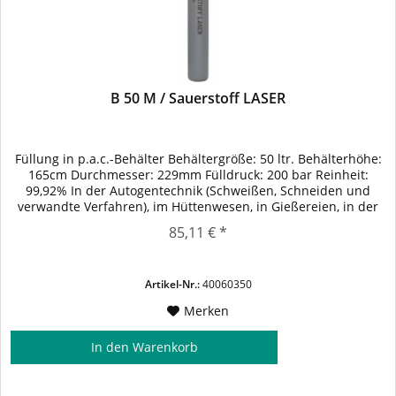
B 50 M / Sauerstoff LASER
Füllung in p.a.c.-Behälter Behältergröße: 50 ltr. Behälterhöhe:
165cm Durchmesser: 229mm Fülldruck: 200 bar Reinheit:
99,92% In der Autogentechnik (Schweißen, Schneiden und
verwandte Verfahren), im Hüttenwesen, in Gießereien, in der
chemischen Industrie, in der Wassertechnik, in der
85,11 € *
Papierindustrie zum Bleichen. Schneidgas beim
Laserbrennschneiden für höchste...
Artikel-Nr.:
40060350
Merken
In den
Warenkorb