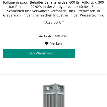
Füllung in p.a.c.-Behälter Behältergröße: 600 ltr. Fülldruck: 300
bar Reinheit: 99,92% In der Autogentechnik (Schweißen,
Schneiden und verwandte Verfahren), im Hüttenwesen, in
Gießereien, in der chemischen Industrie, in der Wassertechnik,
in der Papierindustrie zum Bleichen. Schneidgas beim
1.029,65 € *
Laserbrennschneiden für höchste Wirtschaftlichkeit und
Qualität. Prozessgas beim...
Artikel-Nr.:
40060397
Merken
In den
Warenkorb