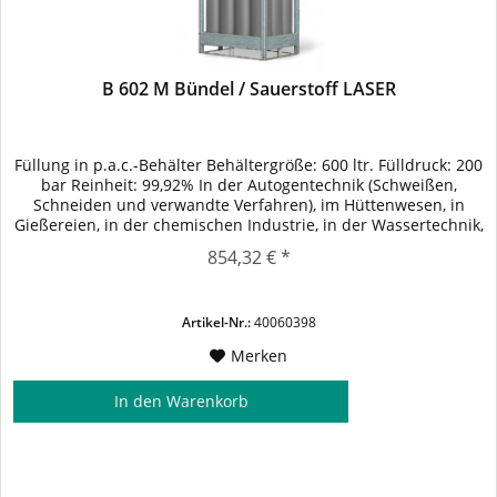
B 602 M Bündel / Sauerstoff LASER
Füllung in p.a.c.-Behälter Behältergröße: 600 ltr. Fülldruck: 200
bar Reinheit: 99,92% In der Autogentechnik (Schweißen,
Schneiden und verwandte Verfahren), im Hüttenwesen, in
Gießereien, in der chemischen Industrie, in der Wassertechnik,
in der Papierindustrie zum Bleichen. Schneidgas beim
854,32 € *
Laserbrennschneiden für höchste Wirtschaftlichkeit und
Qualität. Prozessgas beim...
Artikel-Nr.:
40060398
Merken
In den
Warenkorb