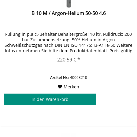
B 10 M / Argon-Helium 50-50 4.6
Füllung in p.a.c.-Behälter Behältergröße: 10 ltr. Fülldruck: 200
bar Zusammensetzung: 50% Helium in Argon
Schweißschutzgas nach DIN EN ISO 14175: I3-ArHe-50 Weitere
Infos entnehmen Sie bitte dem Produktdatenblatt. Preis gültig
bei Abgabe von füllfähigem p.a.c.-Leergut Nutzung der
220,59 € *
Behälter gem. vereinbarten Konditionen.
Artikel-Nr.:
40063210
Merken
In den
Warenkorb