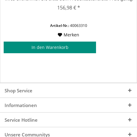
bei Abgabe von füllfähigem p.a.c.-Leergut Nutzung der
156,98 € *
Behälter gem. vereinbarten Konditionen.
Artikel-Nr.:
40063310
Merken
In den
Warenkorb
Shop Service
Informationen
Service Hotline
Unsere Communitys