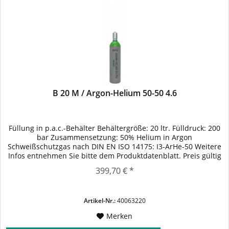
B 20 M / Argon-Helium 50-50 4.6
Füllung in p.a.c.-Behälter Behältergröße: 20 ltr. Fülldruck: 200
bar Zusammensetzung: 50% Helium in Argon
Schweißschutzgas nach DIN EN ISO 14175: I3-ArHe-50 Weitere
Infos entnehmen Sie bitte dem Produktdatenblatt. Preis gültig
bei Abgabe von füllfähigem p.a.c.-Leergut Nutzung der
399,70 € *
Behälter gem. vereinbarten Konditionen.
Artikel-Nr.:
40063220
Merken