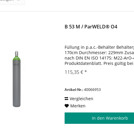
B 53 M / ParWELD® O4
Füllung in p.a.c.-Behälter Behälter
170cm Durchmesser: 229mm Zusa
nach DIN EN ISO 14175: M22-ArO-4
Produktdatenblatt. Preis gültig b
der Behälter gem. vereinbarten K
115,35 € *
Artikel-Nr.:
40066953
Vergleichen
Merken
In den
Warenkorb