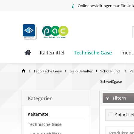
Onlinebestellungen nur für Unt
Technische Gase
Kältemittel
med.
Technische Gase
p.a.c-Behälter
Schutz- und
Pa
Schweißgase
Kategorien
Filtern
Kältemittel
Sofort li
Technische Gase
Produkte a