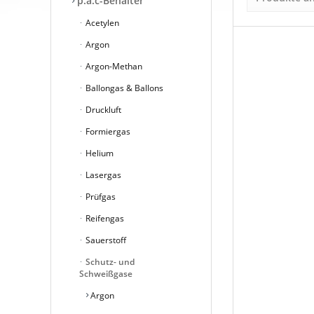
p.a.c-Behälter
Acetylen
Argon
Argon-Methan
Ballongas & Ballons
Druckluft
Formiergas
Helium
Lasergas
Prüfgas
Reifengas
Sauerstoff
Schutz- und
Schweißgase
Argon