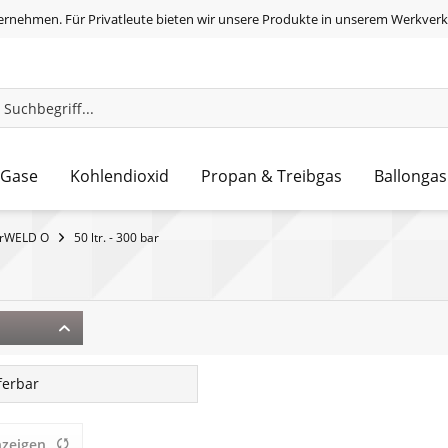
ernehmen. Für Privatleute bieten wir unsere Produkte in unserem Werkverk
 Gase
Kohlendioxid
Propan & Treibgas
Ballongas
rWELD O
50 ltr. - 300 bar
eferbar
nzeigen