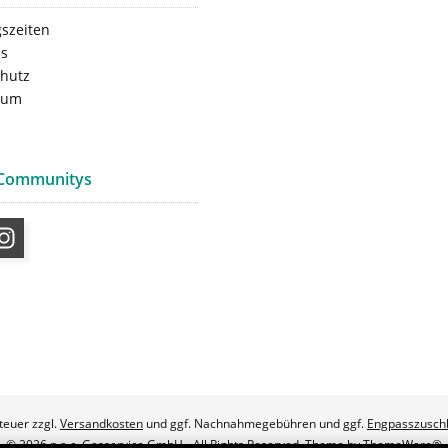
szeiten
ns
hutz
sum
 Communitys
steuer zzgl.
Versandkosten
und ggf. Nachnahmegebühren und ggf.
Engpasszusch
© 2026 p.a.c. Gasservice GmbH - All Rights Reserved. Theme by
ThemeWare®