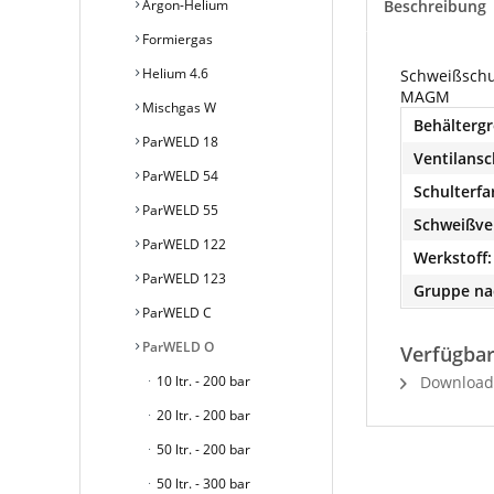
Argon-Helium
Beschreibung
Formiergas
Helium 4.6
Schweißschu
MAGM
Mischgas W
Behältergr
ParWELD 18
Ventilansc
ParWELD 54
Schulterfa
ParWELD 55
Schweißve
ParWELD 122
Werkstoff:
ParWELD 123
Gruppe na
ParWELD C
ParWELD O
Verfügba
10 ltr. - 200 bar
Download 
20 ltr. - 200 bar
50 ltr. - 200 bar
50 ltr. - 300 bar