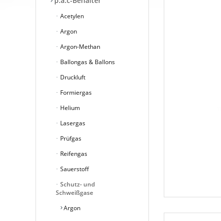
p.a.c-Behälter
Acetylen
Argon
Argon-Methan
Ballongas & Ballons
Druckluft
Formiergas
Helium
Lasergas
Prüfgas
Reifengas
Sauerstoff
Schutz- und
Schweißgase
Argon