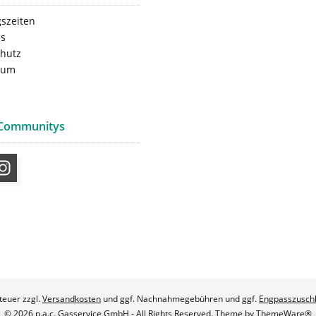
szeiten
ns
hutz
sum
 Communitys
steuer zzgl.
Versandkosten
und ggf. Nachnahmegebühren und ggf.
Engpasszusch
© 2026 p.a.c. Gasservice GmbH - All Rights Reserved. Theme by
ThemeWare®