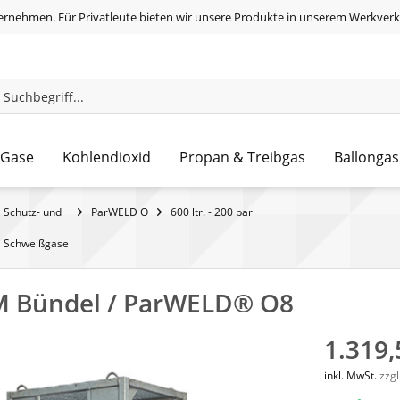
ernehmen. Für Privatleute bieten wir unsere Produkte in unserem Werkverk
 Gase
Kohlendioxid
Propan & Treibgas
Ballongas
Schutz- und
ParWELD O
600 ltr. - 200 bar
Schweißgase
M Bündel / ParWELD® O8
1.319,
inkl. MwSt.
zzg