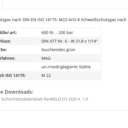
tzgas nach DIN EN ISO 14175: M22-ArO-8 Schweißschutzgas nach 
öße/-art:
600 ltr. - 200 bar
hluss:
DIN 477 Nr. 6 - W 21,8 x 1/14"
rbe:
leuchtendes grün
rfahren:
MAG
un-/niedriglegierte Stähle
ch ISO 14175:
M 22
re Downloads:
Sicherheitsdatenblatt ParWELD O1-O20 V. 1.0