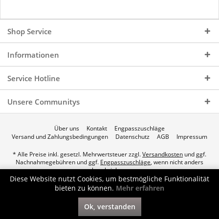
Shop Service
Informationen
Service Hotline
Unsere Communitys
Über uns
Kontakt
Engpasszuschläge
Versand und Zahlungsbedingungen
Datenschutz
AGB
Impressum
* Alle Preise inkl. gesetzl. Mehrwertsteuer zzgl.
Versandkosten
und ggf.
Nachnahmegebühren und ggf.
Engpasszuschläge
, wenn nicht anders
beschrieben.
Diese Website nutzt Cookies, um bestmögliche Funktionalität
© 2026 p.a.c. Gasservice GmbH - All Rights Reserved. Theme by
bieten zu können.
Mehr erfahren
ThemeWare®
Ok, verstanden