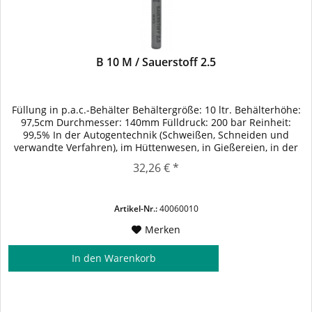
B 10 M / Sauerstoff 2.5
Füllung in p.a.c.-Behälter Behältergröße: 10 ltr. Behälterhöhe:
97,5cm Durchmesser: 140mm Fülldruck: 200 bar Reinheit:
99,5% In der Autogentechnik (Schweißen, Schneiden und
verwandte Verfahren), im Hüttenwesen, in Gießereien, in der
chemischen Industrie, in der Wassertechnik, in der
32,26 € *
Papierindustrie zum Bleichen. Schneidgas beim
Laserbrennschneiden für höchste...
Artikel-Nr.:
40060010
Merken
In den
Warenkorb