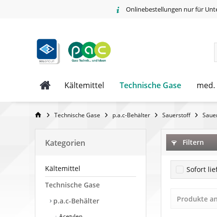
Onlinebestellungen nur für Unt
Technische Gase
Kältemittel
med.
Technische Gase
p.a.c-Behälter
Sauerstoff
Sauer
Kategorien
Filtern
Kältemittel
Sofort li
Technische Gase
Produkte a
p.a.c-Behälter
Acetylen