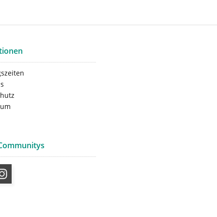
tionen
szeiten
ns
hutz
sum
 Communitys