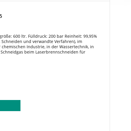
5
größe: 600 ltr. Fülldruck: 200 bar Reinheit: 99,95%
, Schneiden und verwandte Verfahren), im
r chemischen Industrie, in der Wassertechnik, in
. Schneidgas beim Laserbrennschneiden für
lität. Prozessgas beim...