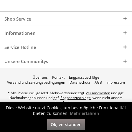
Shop Service
Informationen
Service Hotline
Unsere Communitys
Über uns
Kontakt
Engpasszuschläge
Versand und Zahlungsbedingungen
Datenschutz
AGB
Impressum
* Alle Preise inkl. gesetzl. Mehrwertsteuer zzgl.
Versandkosten
und ggf.
Nachnahmegebühren und ggf.
Engpasszuschläge
, wenn nicht anders
beschrieben.
Diese Website nutzt Cookies, um bestmögliche Funktionalität
© 2026 p.a.c. Gasservice GmbH - All Rights Reserved. Theme by
bieten zu können.
Mehr erfahren
ThemeWare®
Ok, verstanden