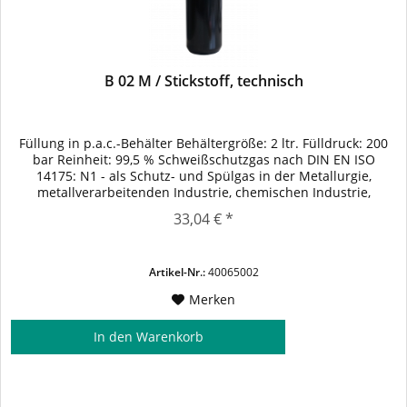
B 02 M / Stickstoff, technisch
Füllung in p.a.c.-Behälter Behältergröße: 2 ltr. Fülldruck: 200
bar Reinheit: 99,5 % Schweißschutzgas nach DIN EN ISO
14175: N1 - als Schutz- und Spülgas in der Metallurgie,
metallverarbeitenden Industrie, chemischen Industrie,
Elektronikindustrie und Nahrungsmittelindustrie - als
33,04 € *
Betriebsgas für CO2-Laser als Betriebsgas für Analysatoren,
z.B. Trägergas in der...
Artikel-Nr.:
40065002
Merken
In den
Warenkorb