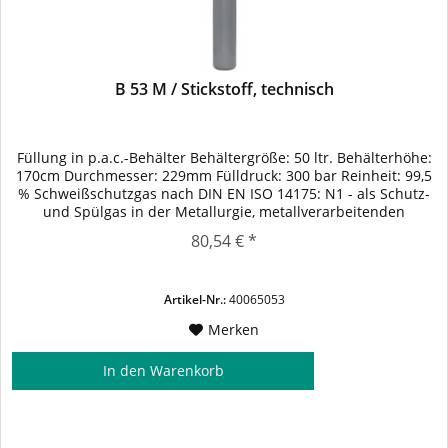
B 53 M / Stickstoff, technisch
Füllung in p.a.c.-Behälter Behältergröße: 50 ltr. Behälterhöhe:
170cm Durchmesser: 229mm Fülldruck: 300 bar Reinheit: 99,5
% Schweißschutzgas nach DIN EN ISO 14175: N1 - als Schutz-
und Spülgas in der Metallurgie, metallverarbeitenden
Industrie, chemischen Industrie, Elektronikindustrie und
80,54 € *
Nahrungsmittelindustrie - als Betriebsgas für CO2-Laser als
Betriebsgas für...
Artikel-Nr.:
40065053
Merken
In den
Warenkorb