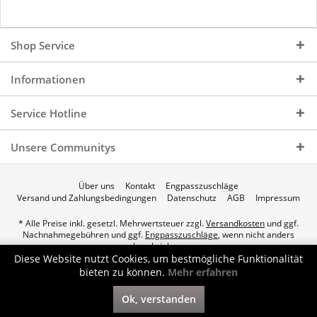
Shop Service
Informationen
Service Hotline
Unsere Communitys
Über uns
Kontakt
Engpasszuschläge
Versand und Zahlungsbedingungen
Datenschutz
AGB
Impressum
* Alle Preise inkl. gesetzl. Mehrwertsteuer zzgl.
Versandkosten
und ggf.
Nachnahmegebühren und ggf.
Engpasszuschläge
, wenn nicht anders
beschrieben.
Diese Website nutzt Cookies, um bestmögliche Funktionalität
© 2026 p.a.c. Gasservice GmbH - All Rights Reserved. Theme by
bieten zu können.
Mehr erfahren
ThemeWare®
Ok, verstanden