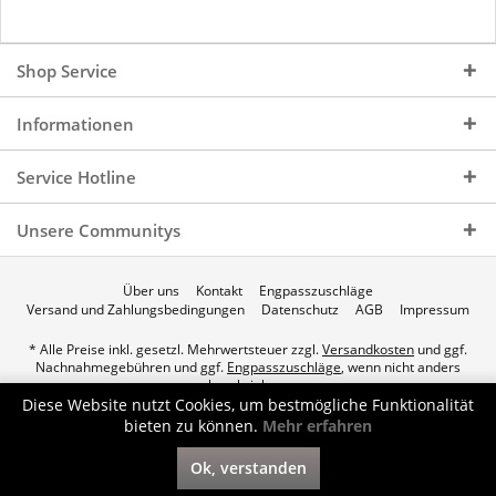
Shop Service
Informationen
Service Hotline
Unsere Communitys
Über uns
Kontakt
Engpasszuschläge
Versand und Zahlungsbedingungen
Datenschutz
AGB
Impressum
* Alle Preise inkl. gesetzl. Mehrwertsteuer zzgl.
Versandkosten
und ggf.
Nachnahmegebühren und ggf.
Engpasszuschläge
, wenn nicht anders
beschrieben.
Diese Website nutzt Cookies, um bestmögliche Funktionalität
© 2026 p.a.c. Gasservice GmbH - All Rights Reserved. Theme by
bieten zu können.
Mehr erfahren
ThemeWare®
Ok, verstanden