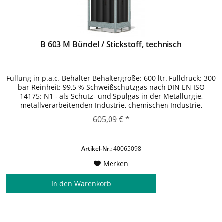
B 603 M Bündel / Stickstoff, technisch
Füllung in p.a.c.-Behälter Behältergröße: 600 ltr. Fülldruck: 300
bar Reinheit: 99,5 % Schweißschutzgas nach DIN EN ISO
14175: N1 - als Schutz- und Spülgas in der Metallurgie,
metallverarbeitenden Industrie, chemischen Industrie,
Elektronikindustrie und Nahrungsmittelindustrie - als
605,09 € *
Betriebsgas für CO2-Laser als Betriebsgas für Analysatoren,
z.B. Trägergas in der...
Artikel-Nr.:
40065098
Merken
In den
Warenkorb